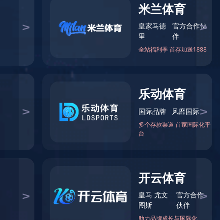
岭拜访广汽集团
1:21