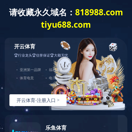
解决方案
SOLUTION
车
数字仪表主控芯片
车载信息娱乐主控芯
电子后视镜主控芯片
片