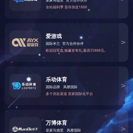
查看详情
ARK7116H 芯片应用
本方案为ARK7116H应用于高清倒车后视系统的典型案例。