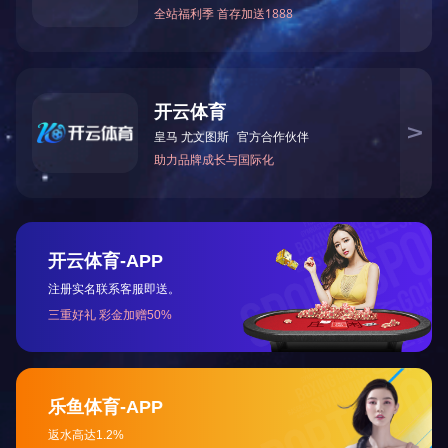
ARK7116H
查看详情
<
1
>