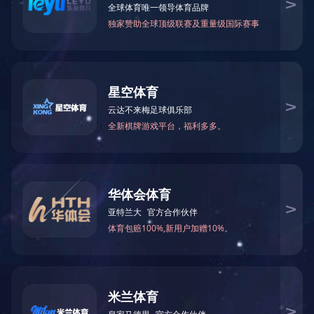
ARK7116芯片应用
本方案为ARK7116应用于倒车后视系统的典型案例。
ARK7116